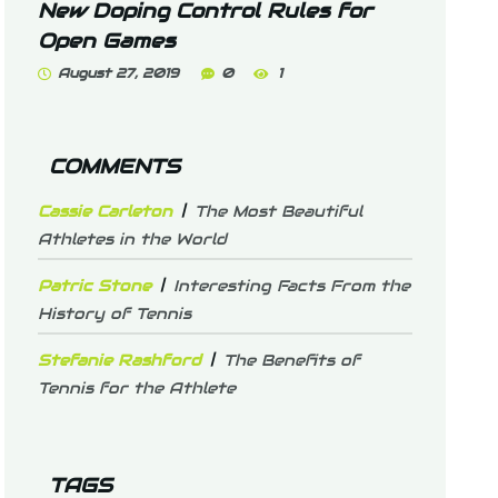
New Doping Control Rules for
Open Games
August 27, 2019
0
1
COMMENTS
Cassie Carleton
The Most Beautiful
Athletes in the World
Patric Stone
Interesting Facts From the
History of Tennis
Stefanie Rashford
The Benefits of
Tennis for the Athlete
TAGS