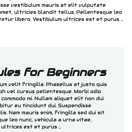
disse vestibulum mauris at elit vulputate
 amet, ultricies blandit tellus. Pellentesque leo
tetur libero. Vestibulum ultrices est et purus …
les for Beginners
tum velit fringilla. Phasellus at justo quis
ibh vel cursus pellentesque. Morbi odio
 commodo mi. Nullam aliquet elit non dui
rabitur eu tincidunt dui. Suspendisse
is. Nam mauris enim, fringilla sed dui sit
que leo nunc, vehicula a urna vitae,
 ultrices est et purus …