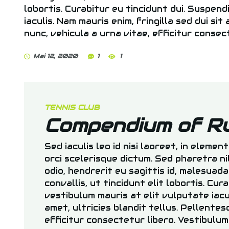
lobortis. Curabitur eu tincidunt dui. Suspen
iaculis. Nam mauris enim, fringilla sed dui sit
nunc, vehicula a urna vitae, efficitur consec
Mai 12, 2020
1
1
TENNIS CLUB
Compendium of Ru
Sed iaculis leo id nisi laoreet, in elemen
orci scelerisque dictum. Sed pharetra n
odio, hendrerit eu sagittis id, malesuada
convallis, ut tincidunt elit lobortis. Cu
vestibulum mauris at elit vulputate iacul
amet, ultricies blandit tellus. Pellentes
efficitur consectetur libero. Vestibulum