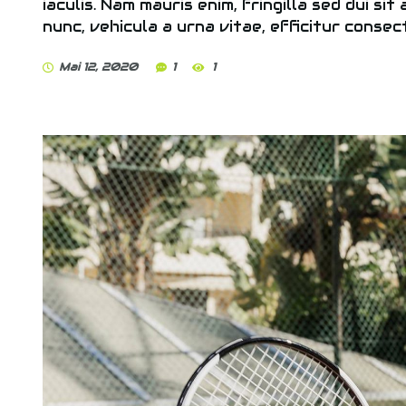
iaculis. Nam mauris enim, fringilla sed dui sit
nunc, vehicula a urna vitae, efficitur consec
Mai 12, 2020
1
1