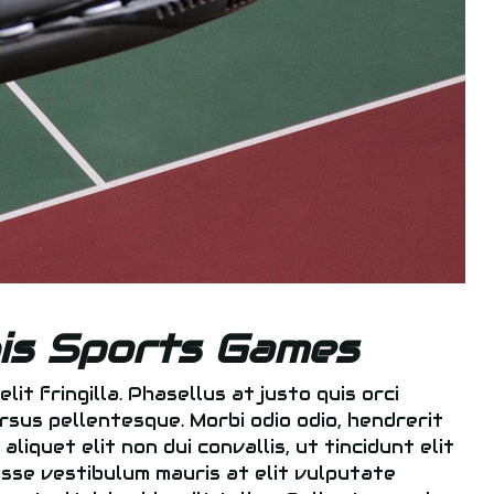
nis Sports Games
elit fringilla. Phasellus at justo quis orci
rsus pellentesque. Morbi odio odio, hendrerit
liquet elit non dui convallis, ut tincidunt elit
disse vestibulum mauris at elit vulputate