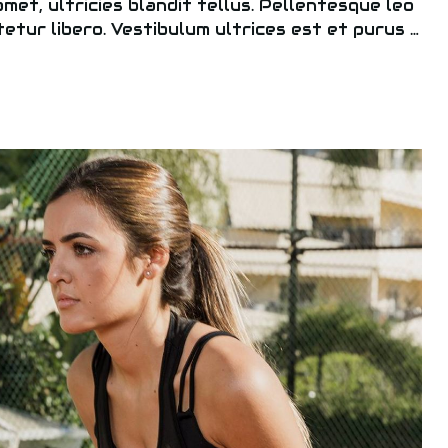
 amet, ultricies blandit tellus. Pellentesque leo
tetur libero. Vestibulum ultrices est et purus …