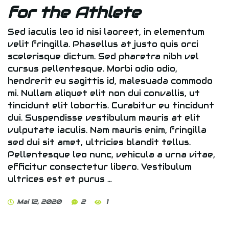
for the Athlete
Sed iaculis leo id nisi laoreet, in elementum
velit fringilla. Phasellus at justo quis orci
scelerisque dictum. Sed pharetra nibh vel
cursus pellentesque. Morbi odio odio,
hendrerit eu sagittis id, malesuada commodo
mi. Nullam aliquet elit non dui convallis, ut
tincidunt elit lobortis. Curabitur eu tincidunt
dui. Suspendisse vestibulum mauris at elit
vulputate iaculis. Nam mauris enim, fringilla
sed dui sit amet, ultricies blandit tellus.
Pellentesque leo nunc, vehicula a urna vitae,
efficitur consectetur libero. Vestibulum
ultrices est et purus …
Mai 12, 2020
2
1