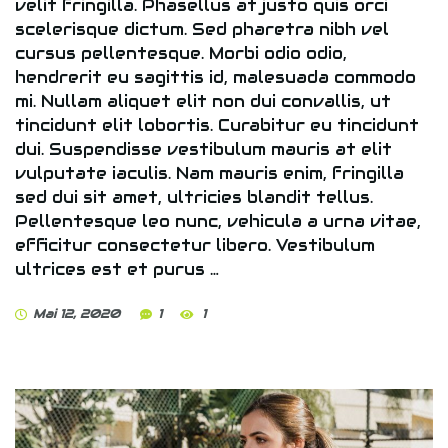
velit fringilla. Phasellus at justo quis orci
scelerisque dictum. Sed pharetra nibh vel
cursus pellentesque. Morbi odio odio,
hendrerit eu sagittis id, malesuada commodo
mi. Nullam aliquet elit non dui convallis, ut
tincidunt elit lobortis. Curabitur eu tincidunt
dui. Suspendisse vestibulum mauris at elit
vulputate iaculis. Nam mauris enim, fringilla
sed dui sit amet, ultricies blandit tellus.
Pellentesque leo nunc, vehicula a urna vitae,
efficitur consectetur libero. Vestibulum
ultrices est et purus …
Mai 12, 2020
1
1