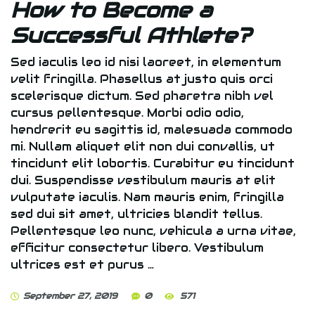
How to Become a
Successful Athlete?
Sed iaculis leo id nisi laoreet, in elementum
velit fringilla. Phasellus at justo quis orci
scelerisque dictum. Sed pharetra nibh vel
cursus pellentesque. Morbi odio odio,
hendrerit eu sagittis id, malesuada commodo
mi. Nullam aliquet elit non dui convallis, ut
tincidunt elit lobortis. Curabitur eu tincidunt
dui. Suspendisse vestibulum mauris at elit
vulputate iaculis. Nam mauris enim, fringilla
sed dui sit amet, ultricies blandit tellus.
Pellentesque leo nunc, vehicula a urna vitae,
efficitur consectetur libero. Vestibulum
ultrices est et purus …
September 27, 2019
0
571