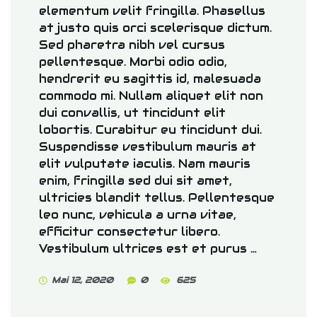
elementum velit fringilla. Phasellus
at justo quis orci scelerisque dictum.
Sed pharetra nibh vel cursus
pellentesque. Morbi odio odio,
hendrerit eu sagittis id, malesuada
commodo mi. Nullam aliquet elit non
dui convallis, ut tincidunt elit
lobortis. Curabitur eu tincidunt dui.
Suspendisse vestibulum mauris at
elit vulputate iaculis. Nam mauris
enim, fringilla sed dui sit amet,
ultricies blandit tellus. Pellentesque
leo nunc, vehicula a urna vitae,
efficitur consectetur libero.
Vestibulum ultrices est et purus …
Mai 12, 2020
0
625