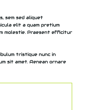
s, sem sed aliquet
hicula elit a quam pretium
m molestie. Praesent efficitur
bulum tristique nunc in
um sit amet. Aenean ornare