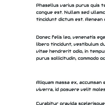
Phasellus varius purus quis t
congue est. Nullam sed ullamc
tincidunt dictum est. Aenean
Donec felis leo, venenatis ege
libero tincidunt, vestibulum d
vitae hendrerit odio, in tempu
purus sollicitudin, commodo od
Aliquam massa ex, accumsan eg
viverra, id posuere velit mo
Curabitur gravida scelerisque