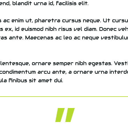
d, blandit urna id, facilisis elit.
s ac enim ut, pharetra cursus neque. Ut cursu
is ex, id euismod nibh risus vel diam. Donec ve
stas ante. Maecenas ac leo ac neque vestibulu
ellentesque, ornare semper nibh egestas. Vesti
condimentum arcu ante, a ornare urna interd
la finibus sit amet dui.