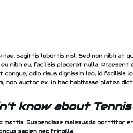
 vitae, sagittis lobortis nisl. Sed non nibh at
eu nibh eu, facilisis placerat nulla. Praesent 
 congue, odio risus dignissim leo, id facilisis l
em, non auctor ex. In hac habitasse platea dic
n’t know about Tennis
nec mattis. Suspendisse malesuada porttitor er
ncus sapien nec fringilla.