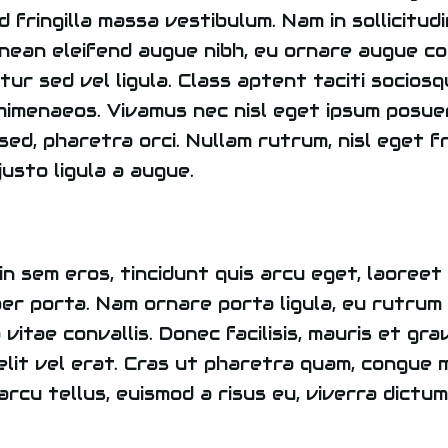
 fringilla massa vestibulum. Nam in sollicitud
nean eleifend augue nibh, eu ornare augue co
ur sed vel ligula. Class aptent taciti socios
himenaeos. Vivamus nec nisl eget ipsum posuer
 sed, pharetra orci. Nullam rutrum, nisl eget f
justo ligula a augue.
n sem eros, tincidunt quis arcu eget, laoreet t
er porta. Nam ornare porta ligula, eu rutrum 
itae convallis. Donec facilisis, mauris et gra
velit vel erat. Cras ut pharetra quam, congue
rcu tellus, euismod a risus eu, viverra dictum