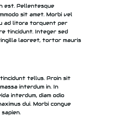
in est. Pellentesque
mmodo sit amet. Morbi vel
qu ad litora torquent per
e tincidunt. Integer sed
ringilla laoreet, tortor mauris
incidunt tellus. Proin sit
massa interdum in. In
vida interdum, diam odio
 maximus dui. Morbi congue
 sapien.