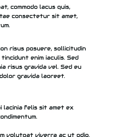
at, commodo lacus quis,
itae consectetur sit amet,
tum.
on risus posuere, sollicitudin
tincidunt enim iaculis. Sed
ia risus gravida vel. Sed eu
dolor gravida laoreet.
lacinia felis sit amet ex
condimentum.
m volutpat viverra ac ut odio.