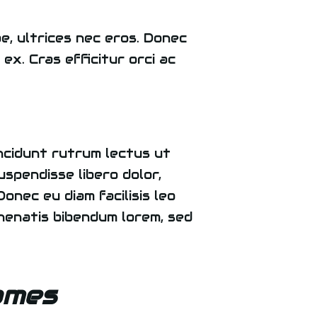
e, ultrices nec eros. Donec
 ex. Cras efficitur orci ac
incidunt rutrum lectus ut
spendisse libero dolor,
onec eu diam facilisis leo
enenatis bibendum lorem, sed
ames