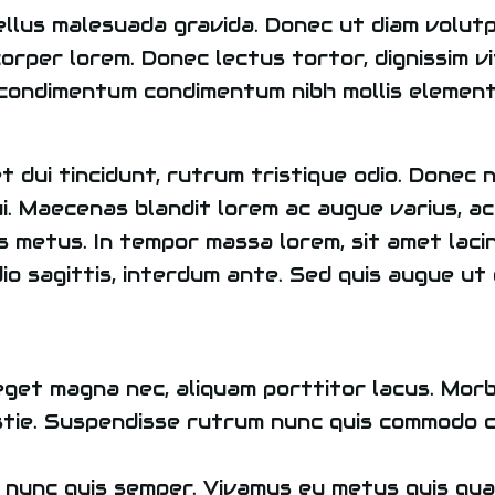
ellus malesuada gravida. Donec ut diam volutp
orper lorem. Donec lectus tortor, dignissim v
 condimentum condimentum nibh mollis elemen
t dui tincidunt, rutrum tristique odio. Donec n
ui. Maecenas blandit lorem ac augue varius, ac 
s metus. In tempor massa lorem, sit amet lacin
io sagittis, interdum ante. Sed quis augue ut 
et magna nec, aliquam porttitor lacus. Morbi 
lestie. Suspendisse rutrum nunc quis commodo 
 nunc quis semper. Vivamus eu metus quis qua