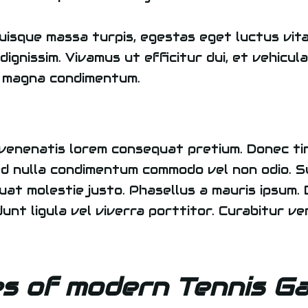
uisque massa turpis, egestas eget luctus vita
ignissim. Vivamus ut efficitur dui, et vehicula
r magna condimentum.
ec venenatis lorem consequat pretium. Donec t
ed nulla condimentum commodo vel non odio. Su
at molestie justo. Phasellus a mauris ipsum. D
dunt ligula vel viverra porttitor. Curabitur v
es of modern Tennis G