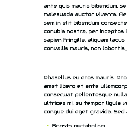
ante quis mauris bibendum, sed
malesuada auctor viverra. Ae
sem in elit bibendum consectet
conubia nostra, per inceptos 
sapien fringilla, aliquam lacus
convallis mauris, non lobortis 
Phasellus eu eros mauris. Proi
amet libero et ante ullamcorp
consequat pellentesque nulla v
ultrices mi, eu tempor ligula 
congue dui eget gravida. Sed a
Boosts metabolism