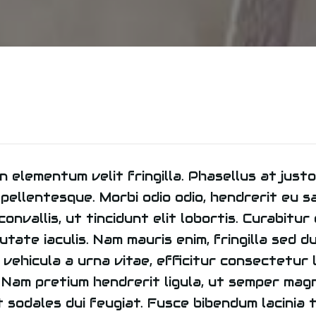
, in elementum velit fringilla. Phasellus at just
pellentesque. Morbi odio odio, hendrerit eu s
 convallis, ut tincidunt elit lobortis. Curabitu
tate iaculis. Nam mauris enim, fringilla sed dui
 vehicula a urna vitae, efficitur consectetur 
e. Nam pretium hendrerit ligula, ut semper mag
 sodales dui feugiat. Fusce bibendum lacinia t