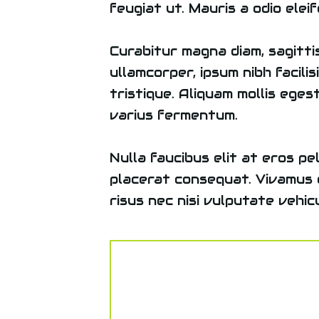
feugiat ut. Mauris a odio eleifen
Curabitur magna diam, sagitti
ullamcorper, ipsum nibh facilis
tristique. Aliquam mollis ege
varius fermentum.
Nulla faucibus elit at eros p
placerat consequat. Vivamus 
risus nec nisi vulputate vehicu