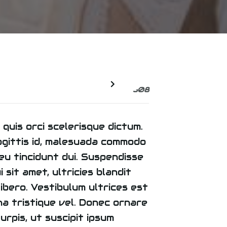
1
608
o quis orci scelerisque dictum.
agittis id, malesuada commodo
r eu tincidunt dui. Suspendisse
 sit amet, ultricies blandit
libero. Vestibulum ultrices est
na tristique vel. Donec ornare
urpis, ut suscipit ipsum