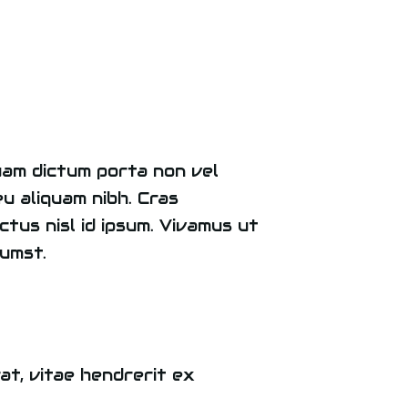
 quam dictum porta non vel
eu aliquam nibh. Cras
ectus nisl id ipsum. Vivamus ut
tumst.
at, vitae hendrerit ex